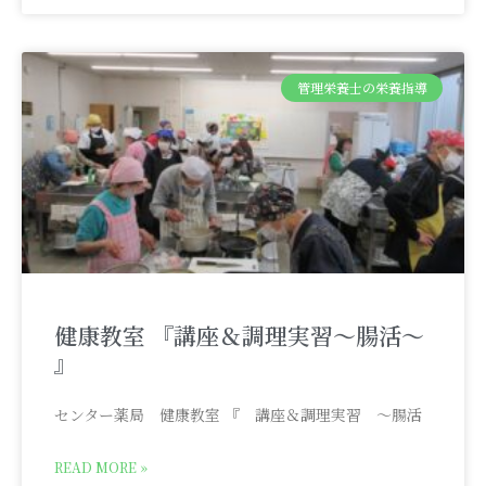
管理栄養士の栄養指導
健康教室 『講座＆調理実習～腸活～
』
センター薬局 健康教室 『 講座＆調理実習 ～腸活
READ MORE »