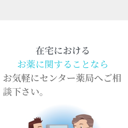
在宅における
お
薬
に
関
す
る
こ
と
な
ら
お気軽にセンター薬局へご相
談下さい。