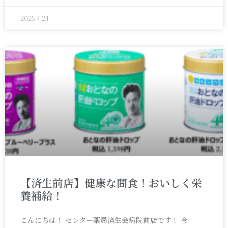
2025.4.24
【済生前店】健康な間食！おいしく栄
養補給！
こんにちは！ センター薬局済生会病院前店です！ 今