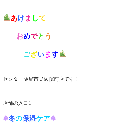
あ
け
ま
し
て
お
め
で
と
う
ご
ざ
い
ま
す
セ
ンター薬局市民病院前店です！
店舗の入口に
❄
冬
の
保湿
ケア
❄