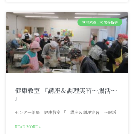
管理栄養士の栄養指導
健康教室 『講座＆調理実習～腸活～
』
センター薬局 健康教室 『 講座＆調理実習 ～腸活
READ MORE »