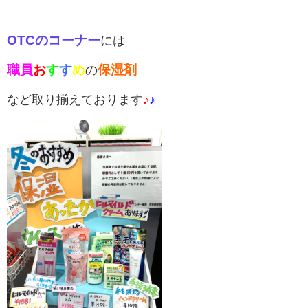
OTCのコーナー
に
は
職
員
お
す
す
め
保湿剤
の
など取り揃えております
♪
♪