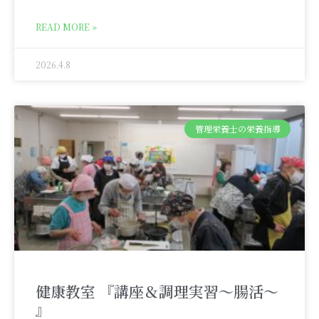
READ MORE »
2026.4.8
管理栄養士の栄養指導
健康教室 『講座＆調理実習～腸活～
』