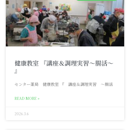
健康教室 『講座＆調理実習～腸活～
』
センター薬局 健康教室 『 講座＆調理実習 ～腸活
READ MORE »
2026.3.6