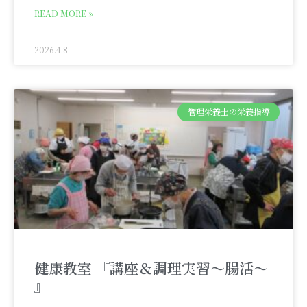
READ MORE »
2026.4.8
管理栄養士の栄養指導
健康教室 『講座＆調理実習～腸活～
』